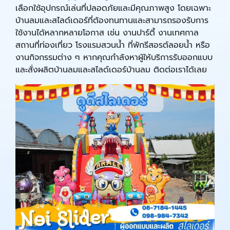
เลือกใช้อุปกรณ์เล่นที่ปลอดภัยและมีคุณภาพสูง โดยเฉพาะ
บ้านลมและสไลด์เดอร์ที่ต้องทนทานและสามารถรองรับการ
ใช้งานได้หลากหลายโอกาส เช่น งานปาร์ตี้ งานเทศกาล
สถานที่ท่องเที่ยว โรงแรมสวนน้ำ ที่พักรีสอรต์ลอยน้ำ หรือ
งานกิจกรรมต่าง ๆ หากคุณกำลังหาผู้ให้บริการรับออกแบบ
และสั่งผลิตบ้านลมและสไลด์เดอร์บ้านลม ติดต่อเราได้เลย