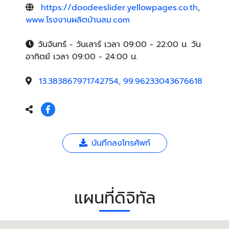
https://doodeeslider.yellowpages.co.th
,
www.โรงงานผลิตบ้านลม.com
วันจันทร์ - วันเสาร์ เวลา 09:00 - 22:00 น. วัน
อาทิตย์ เวลา 09:00 - 24:00 น.
13.383867971742754, 99.96233043676618
บันทึกลงโทรศัพท์
แผนที่ดิจิทัล