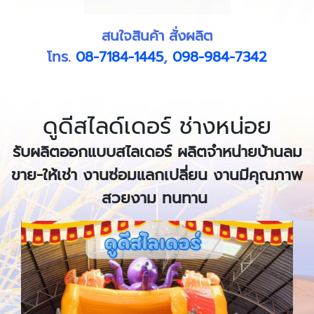
สนใจสินค้า สั่งผลิต
โทร
.
08
-
7184
-
1445
,
098
-
984
-
7342
ดูดีสไลด์เดอร์ ช่างหน่อย
รับผลิตออกแบบสไลเดอร์ ผลิตจำหน่ายบ้านลม
ขาย-ให้เช่า งานซ่อมแลกเปลี่ยน งานมีคุณภาพ
สวยงาม ทนทาน