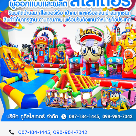
087-184-1445
,
098-984-7342