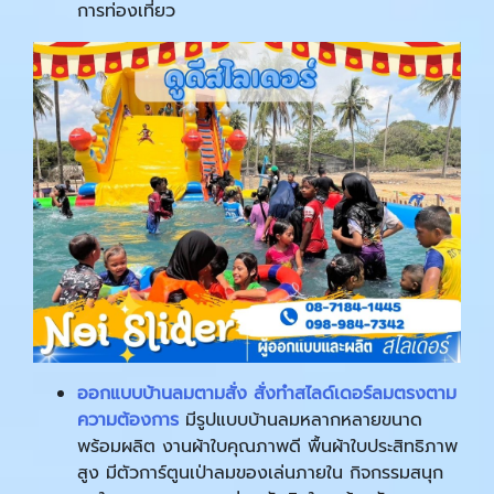
การท่องเที่ยว
ออกแบบบ้านลมตามสั่ง สั่งทำสไลด์เดอร์ลมตรงตาม
ความต้องการ
มีรูปแบบบ้านลมหลากหลายขนาด
พร้อมผลิต งานผ้าใบคุณภาพดี พื้นผ้าใบประสิทธิภาพ
สูง มีตัวการ์ตูนเป่าลมของเล่นภายใน กิจกรรมสนุก