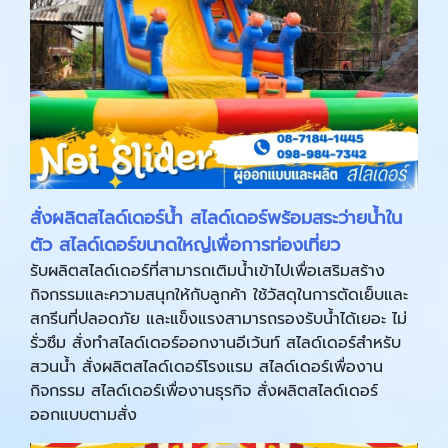
สั่งผลิตสไลด์เดอร์น้ำ สไลด์เดอร์พร้อมสระว่ายน้ำ
ใน
ตัว สไลด์เดอร์ขนาดใหญ่เพื่อการท่องเที่ยว
รับผลิตสไลด์เดอร์ที่สามารถเติมน้ำเข้าไปเพื่อเสริมสร้าง
กิจกรรมและความสนุกให้กับลูกค้า ใช้วัสดุในการตัดเย็บและ
สกรีนที่ปลอดภัย และแข็งแรงสามารถรองรับน้ำได้เยอะ ไม่
รั่วซึม สั่งทำสไลด์เดอร์ออกงานอีเว้นท์ สไลด์เดอร์สำหรับ
สวนน้ำ สั่งผลิตสไลด์เดอร์โรงแรม สไลด์เดอร์เพื่องาน
กิจกรรม สไลด์เดอร์เพื่องานธุรกิจ สั่งผลิตสไลด์เดอร์
ออกแบบตามสั่ง