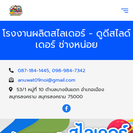
โรงงานผลิตสไลเดอร์ - ดูดีสไลด์
เดอร์ ช่างหน่อย
087-184-1445
,
098-984-7342
anuwat09noi@gmail.com
53/1 หมู่ที่ 10 ตำบลบางขันแตก อำเภอเมือง
สมุทรสงคราม สมุทรสงคราม 75000