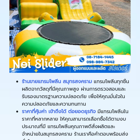
ร้านขายแทรมโพลีน สมุทรสงคราม
แทรมโพลีนทุกชิ้น
ผลิตจากวัสดุที่มีคุณภาพสูง ผ่านการตรวจสอบและ
รับรองมาตรฐานความปลอดภัย เพื่อให้คุณมั่นใจใน
ความปลอดภัยและความทนทาน
ราคาที่คุ้มค่า
เข้าถึงได้ ต่อยอดธุรกิจ
มีแทรมโพลีนใน
ราคาที่หลากหลาย ให้คุณสามารถเลือกซื้อได้ตามงบ
ประมาณที่มี แทรมโพลีนคุณภาพดีสั่งผลิตและ
จำหน่ายในสมุทรสงคราม ร้านเราคือคำตอบพร้อมส่ง