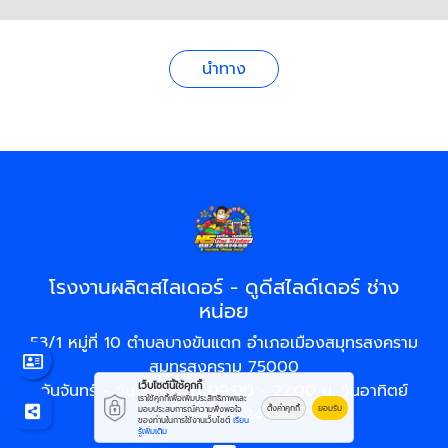
นำทาง
โรงงานผลิตสไลเดอร์ - ดูดีสไลด์เดอร์ ช่าง
หน่อย
53/1 หมู่ที่ 10 ตำบลบางขันแตก อำเภอเมืองสมุทรสงคราม
สมุทรสงคราม 75000
เว็บไซต์นี้ใช้คุกกี้
วันจันทร์ - วันเสาร์ เวลา 09:00 - 22:00 น. วันอาทิตย์
เราใช้คุกกี้เพื่อเพิ่มประสิทธิภาพและ
ตั้งค่าคุกกี้
ยอมรับ
มอบประสบการณ์ความพึงพอใจ
เวลา 09:00 - 24:00 น.
ของท่านในการใช้งานเว็บไซต์
เรียน
รู้เพิ่มเติม