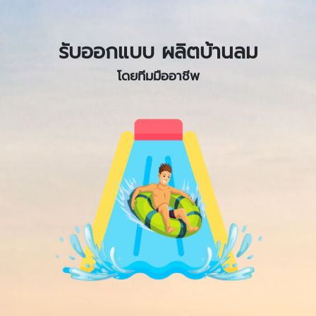
รับออกแบบ ผลิตบ้านลม
โดยทีมมืออาชีพ