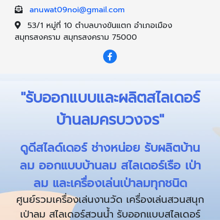
anuwat09noi@gmail.com
53/1 หมู่ที่ 10 ตำบลบางขันแตก อำเภอเมือง
สมุทรสงคราม สมุทรสงคราม 75000
"รับออกแบบและผลิตสไลเดอร์
บ้านลมครบวงจร"
ดูดีสไลด์เดอร์ ช่างหน่อย รับผลิตบ้าน
ลม ออกแบบบ้านลม สไลเดอร์เรือ เป่า
ลม และเครื่องเล่นเป่าลมทุกชนิด
ศูนย์รวมเครื่องเล่นงานวัด เครื่องเล่นสวนสนุก
เป่าลม สไลเดอร์สวนน้ำ รับออกแบบสไลเดอร์