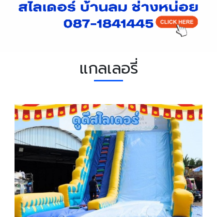
แกลเลอรี่